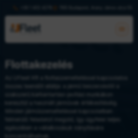


+36 1 402 4278
1165 Budapest, Arany János utca 55.

Flottakezelés
Az UFleet Kft a flottaüzemeltetéssel kapcsolatos
összes teendőt ellátja: a jármű beszerzéstől a
szakszerű karbantartási-javítási munkákon
keresztül a használt járművek értékesítéséig.
Minden járműüzemeltetéssel kapcsolatban
felmerülő feladatot megold, így ügyfelei teljes
egészében a vállalkozásuk irányítására
koncentrálhatnak.