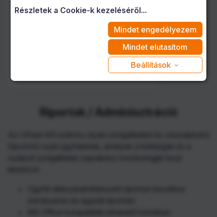
Karbantartási szolgáltatás
Részletek a Cookie-k kezeléséről...
Csereautó szolgáltatás
Mindet engedélyezem
Assistance szolgáltatás
Mindet elutasítom
Beállítások

Riportok / Adminisztráció
Riportok / Adminisztráció
Az UFleet Kft számos olyan szolgáltatást és visszajelzést
(riportot) nyújt ügyfeleinek, amelyek a költségek és a
nyújtott szolgáltatás naprakész monitoringját teszi
lehetővé:
Ügyfél által paraméterezett riportok készítése
(rendszeres és egyedi riportok)
MS Office kompatibilis kimeneti formátum