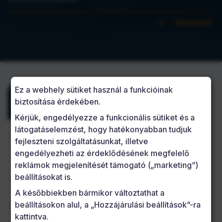
Az UFleet Kft valamennyi ügyfele autójáról 7/24 rendszerben gondoskodik. Soha nem hagyja kétségek között partnereit, bármilyen időpontban bármilyen autóval kapcsolatban felmerülő problémát azonnal orvosol. Hosszú távon ideális partneri viszonyt ápol valamennyi ügyfelével legyen az 1 autós vagy 100.
Egyedi ajánlatokat készít minden ügyfelének figyelembe véve az egyéni igényeket, alsó mennyiségi korlát nélkül, akár egy autóval rendelkező ügyfelének is kedvező feltételekkel köt flottakezelési szerződést.
Az UFleet Kft előre kidolgozott innovatív lehetőségek sokaságát kínálja az ügyfeleinek. A szolgáltatások rövid ismertetésével szeretnénk bepillantást engedni Önnek ezekbe a lehetőségekbe:

Részlezek
Ez a webhely sütiket használ a funkcióinak
biztosítása érdekében.
Szolgáltatások
Kérjük, engedélyezze a funkcionális sütiket és a
látogatáselemzést, hogy hatékonyabban tudjuk
Tartós bérlet / Gépjármű finanszírozás
fejleszteni szolgáltatásunkat, illetve
engedélyezheti az érdeklődésének megfelelő
Hozom-viszem szolgáltatás
reklámok megjelenítését támogató (
marketing
)
beállításokat is.
Gumiabroncs kezelés
A későbbiekben bármikor változtathat a
Biztosítási ügyintézés
beállításokon alul, a
Hozzájárulási beállítások
-ra
kattintva.