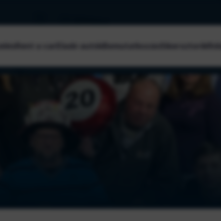
elés
Rent a car
Eladó autók
Bemutatkozás
Sikersztorik
Ról