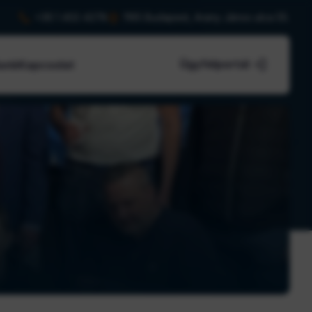


+36 1 402 4278
1165 Budapest, Arany János utca 55.

Ügyfélportál
unk
Kapcsolat