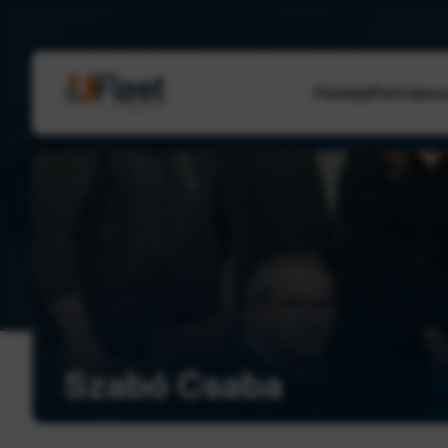
Főoldal
Flottakez
Sikersztorik
Szabó Csaba