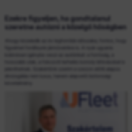
Ezekre figyeljen, ha gondtalanul
szeretne autózni a közelgő hőségben
Ahogy közeledik az év legforróbb időszaka, fontos, hogy
figyelmet fordítsunk járműveinkre is. A nyár ugyanis
különösen igénybe veszi az autóinkat: a forróság, a
hosszabb utak, a fokozott terhelés komoly kihívásokat is
jelenthetnek. Szakértőnk szerint a szezon előtti alapos
átvizsgálás nem luxus, hanem alapvető biztonsági
követelmény.