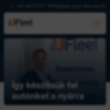


+36 1 402 4278
1165 Budapest, Arany János utca 55.

Rólunk
Így készítsük fel
autónkat a nyárra