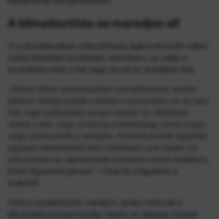
karbantartás elengedhetetlen.
A klímatisztítás se maradjon el!
A nyári kánikulában működőképes légkondicionáló nélkül
szinte lehetetlen közlekedni, különösen, ha valaki a
munkaköre miatt a nap nagy részét az autójában tölti.
„Sokan akkor szembesülnek a problémával, amikor
először bekapcsolják a klímát a szezonban, és az nem
hűt, vagy kellemetlen szagot áraszt. Ez általában
annak a jele, hogy szivárog a hűtőközeg, kevés a gáz
vagy szennyezett a rendszer. A klímát évente legalább
egyszer ellenőriztetni kell, különösen nyár elején. Ez
nincs benne az úgynevezett szokásos check-listákban,
külön figyelmet igényel"
– hívja fel a figyelmet a
szakértő.
Fontos a pollenszűrő cseréje is, amely nemcsak a
klímahatékonyságot javítja, hanem az allergiás tünetek