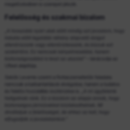
megelőzésében is szerepet játszik.
Felelősség és szakmai bizalom
„A hosszabb nyári utak előtt mindig azt javaslom, hogy
indulás előtt legalább néhány alapvető dolgot
ellenőrizzünk vagy ellenőriztessünk, és bízzuk ezt
szakértőre. Ez nemcsak kényelmesebbé, hanem
biztonságosabbá is teszi az utazást"
– tanácsolja az
Ufleet alapítója.
Sebők Levente szerint a flottaüzemeltetők feladata
nemcsak a karbantartások elvégzése, hanem a tudatos
és felelős hozzáállás ösztönzése is.
„A mi ügyfeleink
hallgatnak ránk. Ez a bizalom az alapja annak, hogy
biztonságos járművekkel közlekedhetnek. Mi
átvállaljuk a felelősséget, de ehhez az kell, hogy
elfogadják a javaslatainkat."