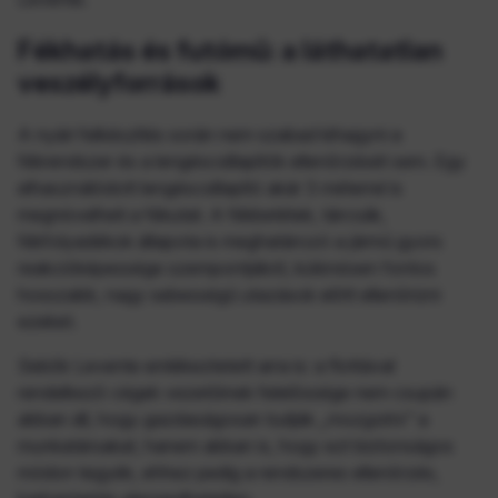
Fékhatás és futómű: a láthatatlan
veszélyforrások
A nyári felkészítés során nem szabad kihagyni a
fékrendszer és a lengéscsillapítók ellenőrzését sem. Egy
elhasználódott lengéscsillapító akár 3 méterrel is
megnövelheti a fékutat. A fékbetétek, tárcsák,
fékfolyadékok állapota is meghatározó a jármű gyors
reakcióképessége szempontjából, különösen fontos
hosszabb, nagy sebességű utazások előtt ellenőrizni
ezeket.
Sebők Levente emlékeztetett arra is: a flottával
rendelkező cégek vezetőinek felelőssége nem csupán
abban áll, hogy gazdaságosan tudják
„mozgatni"
a
munkatársakat, hanem abban is, hogy ezt biztonságos
módon tegyék, ehhez pedig a rendszeres ellenőrzés,