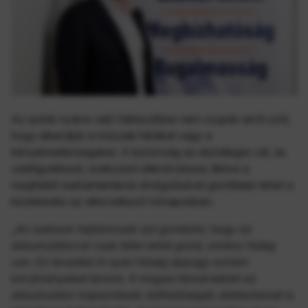
Az autók nyárra való felkészítése nem csupán arról szól,
hogy elkerüljük a műszaki hibákat vagy a
kényelmetlenségeket. A biztonság az elsődleges cél, és
odafigyeléssel, szakszerű ellenőrzéssel, illetve a
megfelelő karbantartások elvégzésével gondtalan lehet a
közlekedés az elkövetkező hónapokban.
„Az autósok hajlamosak azt gondolni, hogy az
akkumulátorral csak télen lehet gond, amikor hideg
van. Ez tévedés! A nyári hőség éppúgy extrém
körülményeket teremt. A magas hőmérséklet az
akkumulátor kapacitását, tölthetőségét, élettartamát is